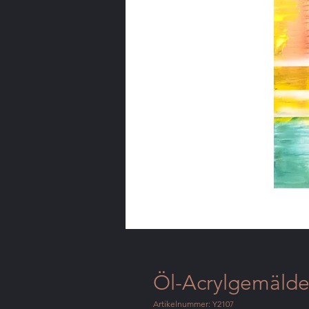
Öl-Acrylgemälde 
Artikelnummer: Y2107