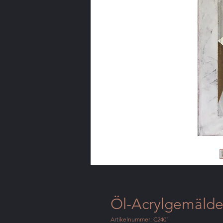
Öl-Acrylgemälde 
Artikelnummer: C2401