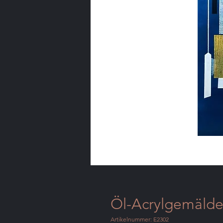
Öl-Acrylgemälde 
Artikelnummer: E2302